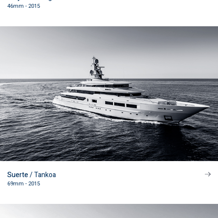
46mm - 2015
Suerte
/ Tankoa
69mm - 2015
VAT number IT02014310979 - Isc.Reg.Imp. di Prato 492177 -
PRIVACY
POLICY
-
COOKIE POLICY
-
CREDITS