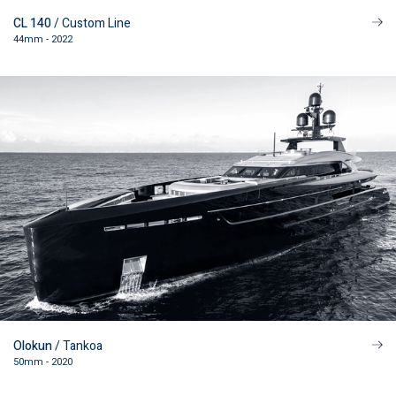
CL 140
/ Custom Line
44mm - 2022
Olokun
/ Tankoa
REGISTERED OFFICE
Via Roma 317/e
50mm - 2020
59100 Prato Italy
P.IVA 02014310979