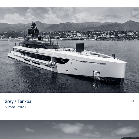
HEADQUARTERS
Via di S. Maria a Marignolle, 69
50124 Firenze Italy
Tel: +39 055 229 519
Mail:
info@paszkowskidesign.it
Grey
/ Tankoa
50mm - 2023