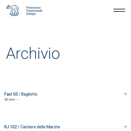
A
r
c
h
i
v
i
o
Fast 50
/ Baglietto
50 mm - -
RJ 102
/ Cantiere delle Marche